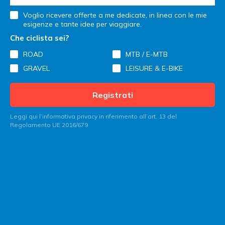
Voglio ricevere offerte a me dedicate, in linea con le mie
esigenze e tante idee per viaggiare.
Che ciclista sei?
ROAD
MTB / E-MTB
GRAVEL
LEISURE & E-BIKE
Registrati
Leggi qui l’informativa privacy in riferimento all’art. 13 del
Regolamento UE 2016/679
Contatta Italy Bike Hotels
Sei un albergatore?