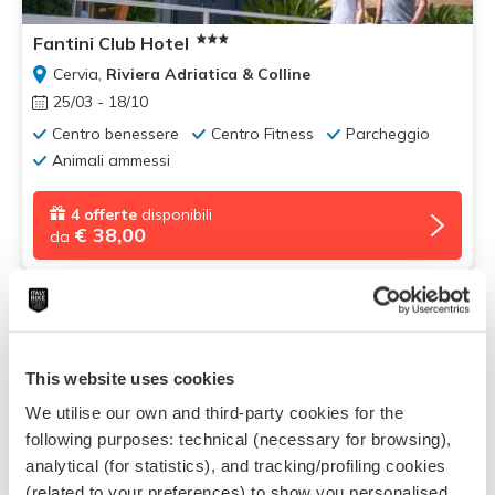
Fantini Club Hotel
Cervia,
Riviera Adriatica & Colline
25/03 - 18/10
Centro benessere
Centro Fitness
Parcheggio
Animali ammessi
4 offerte
disponibili
€ 38,00
da
Fantastico
Voto:
8.8
This website uses cookies
We utilise our own and third-party cookies for the
following purposes: technical (necessary for browsing),
analytical (for statistics), and tracking/profiling cookies
(related to your preferences) to show you personalised