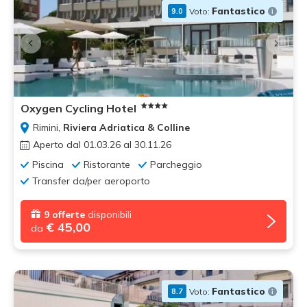
Fantastico
Voto:
9.0
Oxygen Cycling Hotel
Rimini,
Riviera Adriatica & Colline
Aperto dal 01.03.26 al 30.11.26
Piscina
Ristorante
Parcheggio
Transfer da/per aeroporto
9 offerte
disponibili
€ 45,00
da
Fantastico
Voto:
8.7