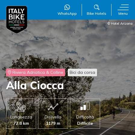
WhatsApp
Bike Hotels
Menu
© Hotel Arizona
WillAI
×
Online
●
Riviera Adriatica & Colline
Bici da corsa
Alla Ciocca
Lunghezza
Dislivello
Difficoltà
72.8 km
1179 m
Difficile