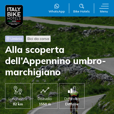
WhatsApp
Bike Hotels
Menu
Umbria
Bici da corsa
WillAI
×
Alla scoperta
Online
●
dell’Appennino umbro-
marchigiano
Lunghezza
Dislivello
Difficoltà
82 km
1550 m
Difficile