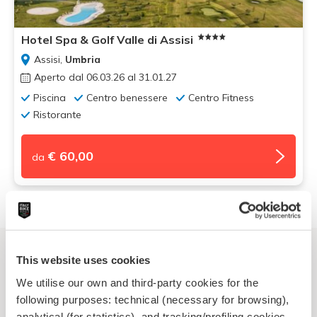
Hotel Spa & Golf Valle di Assisi
Assisi,
Umbria
Aperto dal 06.03.26 al 31.01.27
Piscina
Centro benessere
Centro Fitness
Ristorante
€ 60,00
da
This website uses cookies
We utilise our own and third-party cookies for the
following purposes: technical (necessary for browsing),
analytical (for statistics), and tracking/profiling cookies