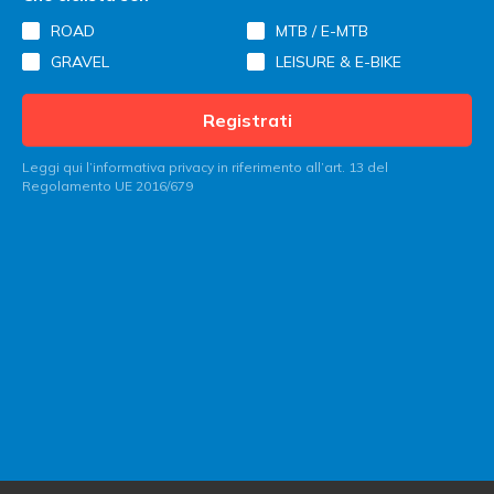
ROAD
MTB / E-MTB
GRAVEL
LEISURE & E-BIKE
Registrati
Leggi qui l’informativa privacy in riferimento all’art. 13 del
Regolamento UE 2016/679
Contatta Italy Bike Hotels
Sei un albergatore?
Entra in Italy Bike Hotels!
Blog