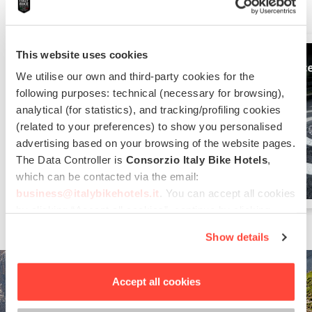
vicinanze
This website uses cookies
Monte di Tremezzo
Tour delle asc
We utilise our own and third-party cookies for the
following purposes: technical (necessary for browsing),
MTB & E-MTB
Bici da corsa
analytical (for statistics), and tracking/profiling cookies
(related to your preferences) to show you personalised
advertising based on your browsing of the website pages.
The Data Controller is
Consorzio Italy Bike Hotels
,
which can be contacted via the email:
business@italybikehotels.it
. You can accept all cookies
by clicking “Accept all cookies”, continue by clicking
“Use only necessary cookies” or manage your
Show details
preferences by clicking “Personalise”.
In order to withdraw the consent provided previously and
to view the complete information on data processing,
Accept all cookies
please click here: “
Cookie Policy
”