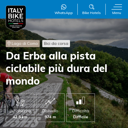
WhatsApp
Bike Hotels
Menu
WillAI
×
Online
●
Lago di Como
Bici da corsa
Da Erba alla pista
ciclabile più dura del
mondo
Lunghezza
Dislivello
Difficoltà
42.8 km
974 m
Difficile