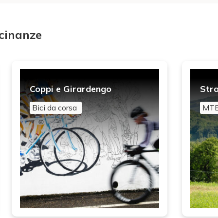
icinanze
Coppi e Girardengo
Stra
Bici da corsa
MTB