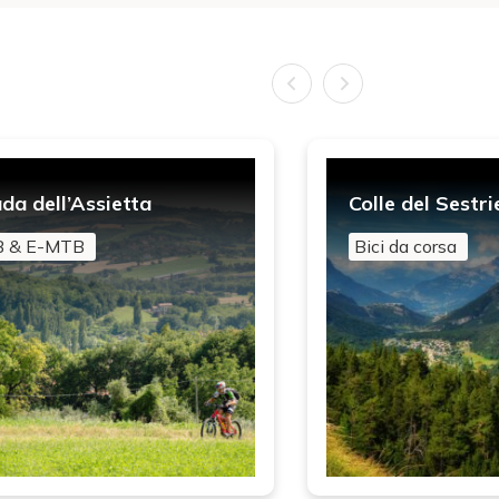
da dell’Assietta
Colle del Sestri
 & E-MTB
Bici da corsa