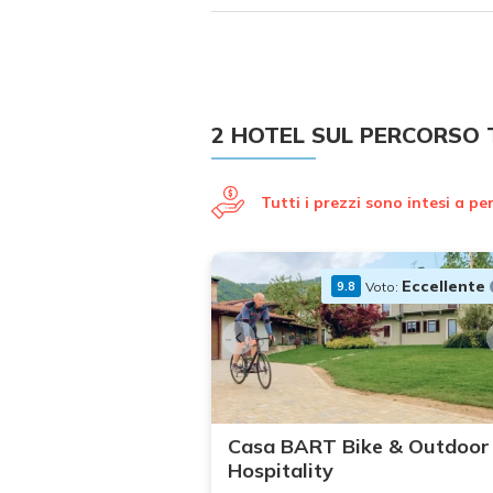
2 HOTEL SUL PERCORSO T
Tutti i prezzi sono intesi a p
Eccellente
Voto:
9.8
+16
+13
foto
foto
Casa BART Bike & Outdoor
Hospitality