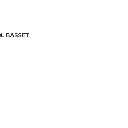
OL BASSET
+16
foto