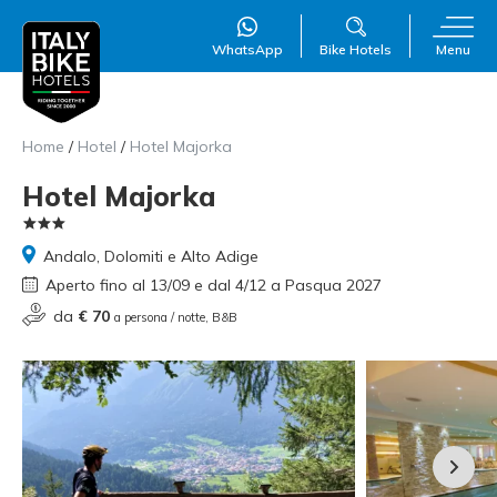
WhatsApp
Bike Hotels
Menu
Home
/
Hotel
/
Hotel Majorka
Hotel Majorka
Andalo, Dolomiti e Alto Adige
Aperto fino al 13/09 e dal 4/12 a Pasqua 2027
WillAI
×
Online
●
da
€ 70
a persona / notte, B&B