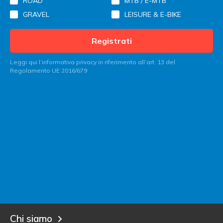
ROAD
MTB / E-MTB
GRAVEL
LEISURE & E-BIKE
Registrati
Leggi qui l’informativa privacy in riferimento all’art. 13 del
Regolamento UE 2016/679
Contatta Italy Bike Hotels
Sei un albergatore?
Entra in Italy Bike Hotels!
Blog
Chi siamo