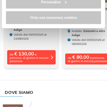
Personalise
Speciale agosto bike
Settembre a prezz
e
relax
scontato, spa
Only use necessary cookies
inclusa
Hotel Majorka***
Andalo,
Dolomiti e Alto
Hotel Majorka***
Adige
Andalo,
Dolomiti e Alto
Valida dal 03/03/2026 al
Adige
23/08/2026
Valida dal 03/03/2026 al
06/09/2026
€ 130,00
da
a
€ 80,00
persona, al giorno in mezza
da
a persona,
pensione
al giorno in mezza pensione
DOVE SIAMO