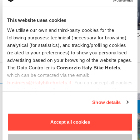
This website uses cookies
We utilise our own and third-party cookies for the
EBIKE BIANCHI E-OMNIA C-
EBIKE GRAVEL BERGAMONT E
following purposes: technical (necessary for browsing),
TYPE 2023
GRANDURANCE RD EXPERT
analytical (for statistics), and tracking/profiling cookies
2021
(related to your preferences) to show you personalised
advertising based on your browsing of the website pages.
The Data Controller is
Consorzio Italy Bike Hotels
,
which can be contacted via the email:
OFFERTE DELL'HOTEL
business@italybikehotels.it
. You can accept all cookies
by clicking “Accept all cookies”, continue by clicking
“Use only necessary cookies” or manage your
Show details
Divertimento e tempo
Divertimento e tempo
preferences by clicking “Personalise”.
libero
libero
In order to withdraw the consent provided previously and
Montagna
Montagna
to view the complete information on data processing,
Accept all cookies
please click here: “
Cookie Policy
”