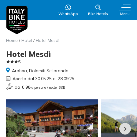
WhatsApp
Bike Hotels
Menu
Home
/
Hotel
/
Hotel Mesdì
Hotel Mesdì
S
Arabba, Dolomiti Sellaronda
Aperto dal 30.05.25 al 28.09.25
WillAI
×
da
€ 98
a persona / notte, B&B
Online
●