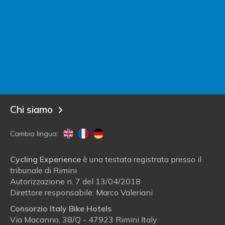
Contatta Italy Bike Hotels
Sei un albergatore?
Entra in Italy Bike Hotels!
Blog
Chi siamo
Cambia lingua:
Cycling Experience
è una testata registrata presso il
tribunale di Rimini
Autorizzazione n. 7 del 13/04/2018
Direttore responsabile: Marco Valeriani
Consorzio Italy Bike Hotels
Via Macanno, 38/Q - 47923 Rimini Italy