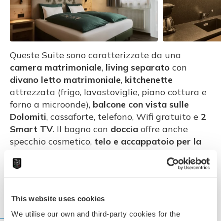
Queste Suite sono caratterizzate da una
camera matrimoniale
,
living separato
con
divano letto matrimoniale
,
kitchenette
attrezzata (frigo, lavastoviglie, piano cottura e
forno a microonde),
balcone con vista sulle
Dolomiti
, cassaforte, telefono, Wifi gratuito e
2
Smart TV
. Il bagno con
doccia
offre anche
specchio cosmetico,
telo e accappatoio per la
Spa
. Gli arredi sono in
legno di cirmolo.
This website uses cookies
SERVIZI
We utilise our own and third-party cookies for the