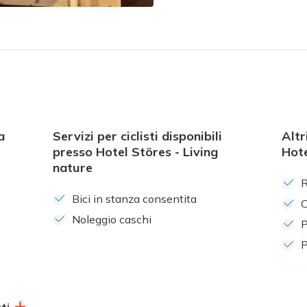
a
Servizi per ciclisti disponibili
Altr
presso Hotel Störes - Living
Hote
nature
R
Bici in stanza consentita
C
Noleggio caschi
P
P
ti