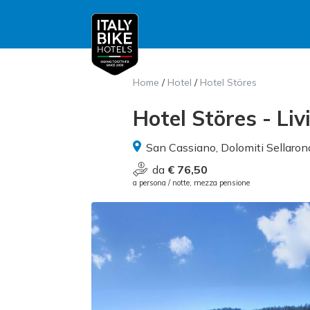
Home
/
Hotel
/
Hotel Störes
Hotel Störes - Liv
San Cassiano, Dolomiti Sellaron
da
€ 76,50
a persona / notte, mezza pensione