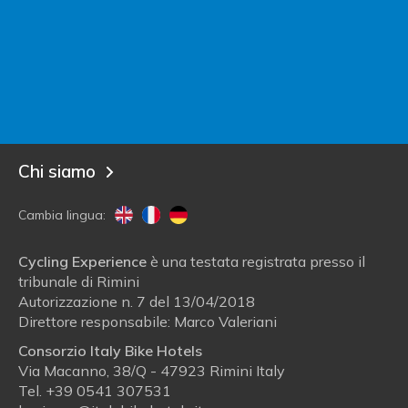
Contatta Italy Bike Hotels
Sei un albergatore?
Entra in Italy Bike Hotels!
Blog
Chi siamo
Cambia lingua:
Cycling Experience
è una testata registrata presso il
tribunale di Rimini
Autorizzazione n. 7 del 13/04/2018
Direttore responsabile: Marco Valeriani
Consorzio Italy Bike Hotels
Via Macanno, 38/Q - 47923 Rimini Italy
Tel.
+39 0541 307531