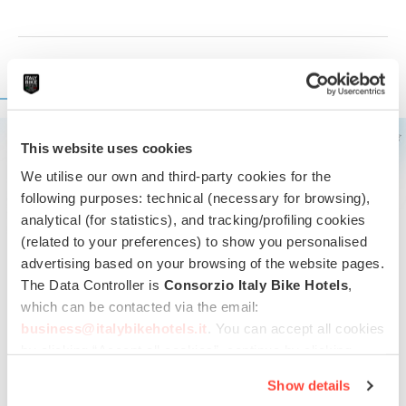
DOVE SIAMO
This website uses cookies
We utilise our own and third-party cookies for the
following purposes: technical (necessary for browsing),
analytical (for statistics), and tracking/profiling cookies
(related to your preferences) to show you personalised
advertising based on your browsing of the website pages.
The Data Controller is
Consorzio Italy Bike Hotels
,
which can be contacted via the email:
business@italybikehotels.it
. You can accept all cookies
by clicking “Accept all cookies”, continue by clicking
Vedi su mappa
“Use only necessary cookies” or manage your
Show details
preferences by clicking “Personalise”.