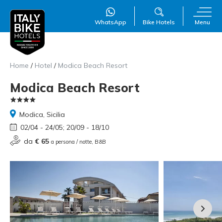
WhatsApp
Bike Hotels
Menu
Home
/
Hotel
/
Modica Beach Resort
Modica Beach Resort
WillAI
×
Modica, Sicilia
Online
●
02/04 - 24/05; 20/09 - 18/10
da
€ 65
a persona / notte, B&B