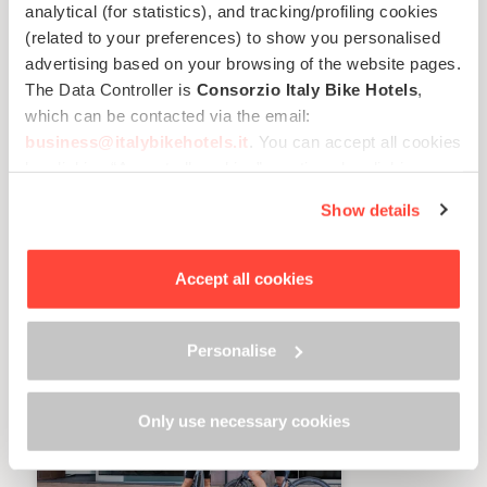
analytical (for statistics), and tracking/profiling cookies
Ancora Hotel & Residence
(related to your preferences) to show you personalised
Cattolica,
Riviera Adriatica &
advertising based on your browsing of the website pages.
Colline
The Data Controller is
Consorzio Italy Bike Hotels
,
Piscina
Centro benessere
which can be contacted via the email:
Ristorante
Parcheggio
business@italybikehotels.it
. You can accept all cookies
by clicking “Accept all cookies”, continue by clicking
“Use only necessary cookies” or manage your
Show details
preferences by clicking “Personalise”.
In order to withdraw the consent provided previously and
2 offerte
disponibili
to view the complete information on data processing,
€ 40,00
Accept all cookies
da
please click here: “
Cookie Policy
”
Personalise
Eccellente
Voto:
9.1
Only use necessary cookies