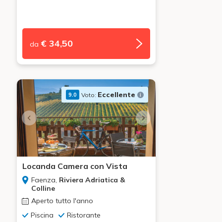
€ 34,50
da
Eccellente
Voto:
9.0
Locanda Camera con Vista
Faenza,
Riviera Adriatica &
Colline
Aperto tutto l'anno
Piscina
Ristorante