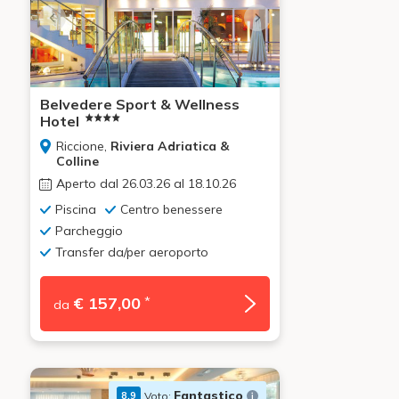
Belvedere Sport & Wellness
Hotel
Riccione,
Riviera Adriatica &
Colline
Aperto dal 26.03.26 al 18.10.26
Piscina
Centro benessere
Parcheggio
Transfer da/per aeroporto
* Prezzo in super mezza pensione
€ 157,00
*
da
Fantastico
Voto:
8.9