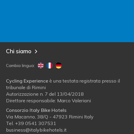
Sei un albergatore?
Entra in Italy Bike Hotels!
Blog
Chi siamo
Cambia lingua:
Cycling Experience
è una testata registrata presso il
tribunale di Rimini
Autorizzazione n. 7 del 13/04/2018
Direttore responsabile: Marco Valeriani
Consorzio Italy Bike Hotels
Via Macanno, 38/Q - 47923 Rimini Italy
Tel.
+39 0541 307531
business@italybikehotels.it