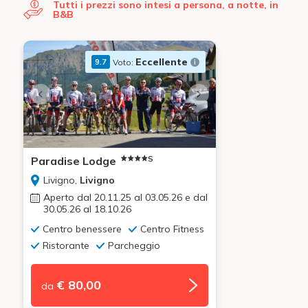
Tutti i prezzi sono intesi a persona, a notte, in
B&B
Eccellente
Voto:
9.7
S
Paradise Lodge
Livigno,
Livigno
Aperto dal 20.11.25 al 03.05.26 e dal
30.05.26 al 18.10.26
Centro benessere
Centro Fitness
Ristorante
Parcheggio
€ 80,00
da