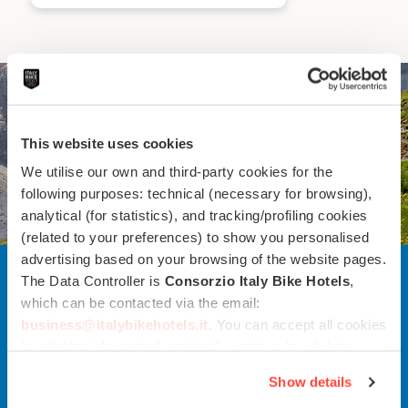
This website uses cookies
We utilise our own and third-party cookies for the
following purposes: technical (necessary for browsing),
analytical (for statistics), and tracking/profiling cookies
(related to your preferences) to show you personalised
advertising based on your browsing of the website pages.
The Data Controller is
Consorzio Italy Bike Hotels
,
which can be contacted via the email:
Ami la bici e le vacanze?
business@italybikehotels.it
. You can accept all cookies
by clicking “Accept all cookies”, continue by clicking
Anche noi, restiamo in contatto!
“Use only necessary cookies” or manage your
Show details
preferences by clicking “Personalise”.