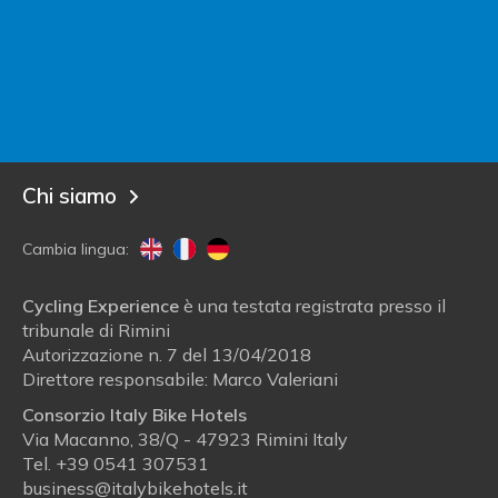
Contatta Italy Bike Hotels
Sei un albergatore?
Entra in Italy Bike Hotels!
Blog
Chi siamo
Cambia lingua:
Cycling Experience
è una testata registrata presso il
tribunale di Rimini
Autorizzazione n. 7 del 13/04/2018
Direttore responsabile: Marco Valeriani
Consorzio Italy Bike Hotels
Via Macanno, 38/Q - 47923 Rimini Italy
Tel.
+39 0541 307531
business@italybikehotels.it