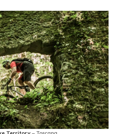
ike Territory
– Toscana