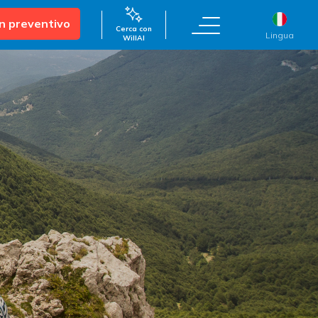
un preventivo
Cerca con
Lingua
WillAI