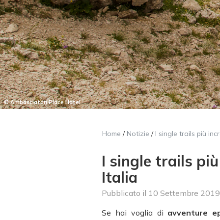
© Ambasciatori Place Hotel
Home
/
Notizie
/
I single trails più inc
I single trails pi
Italia
Pubblicato il
10 Settembre 2019
Se hai voglia di
avventure e