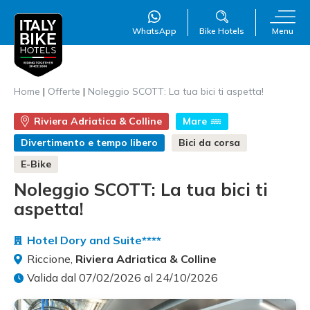
WhatsApp
Bike Hotels
Menu
Home
|
Offerte
|
Noleggio SCOTT: La tua bici ti aspetta!
Riviera Adriatica & Colline
Mare
WillAI
×
Online
●
Divertimento e tempo libero
Bici da corsa
E-Bike
Noleggio SCOTT: La tua bici ti
aspetta!
Hotel Dory and Suite****
Riccione,
Riviera Adriatica & Colline
Valida dal 07/02/2026 al 24/10/2026