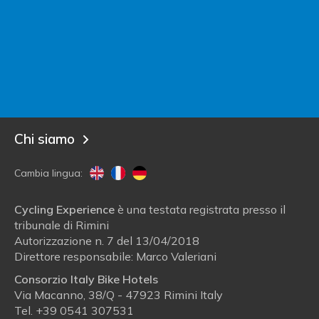
Contatta Italy Bike Hotels
Sei un albergatore?
Entra in Italy Bike Hotels!
Blog
Chi siamo
Cambia lingua:
Cycling Experience
è una testata registrata presso il
tribunale di Rimini
Autorizzazione n. 7 del 13/04/2018
Direttore responsabile: Marco Valeriani
Consorzio Italy Bike Hotels
Via Macanno, 38/Q - 47923 Rimini Italy
Tel.
+39 0541 307531