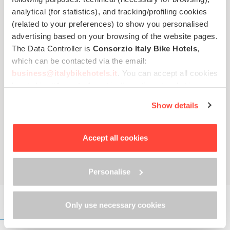
Quotazione diretta dall'hotel
analytical (for statistics), and tracking/profiling cookies
(related to your preferences) to show you personalised
Risposta veloce: controlla la tua email!
advertising based on your browsing of the website pages.
The Data Controller is
Consorzio Italy Bike Hotels
,
Miglior tariffa web per ciclisti
which can be contacted via the email:
business@italybikehotels.it
. You can accept all cookies
by clicking “Accept all cookies”, continue by clicking
Data di arrivo
Data di partenza
“Use only necessary cookies” or manage your
Show details
preferences by clicking “Personalise”.
In order to withdraw the consent provided previously and
to view the complete information on data processing,
Accept all cookies
please click here: “
Cookie Policy
”
Personalise
Only use necessary cookies
DOVE