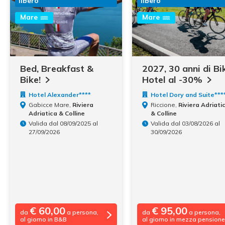
libero
libero
Mare
Mare
Bed, Breakfast &
2027, 30 anni di Bi
Bike!
Hotel al
-30%
Hotel Alexander****
Hotel Dory and Suite***
Gabicce Mare,
Riviera
Riccione,
Riviera Adriati
Adriatica & Colline
& Colline
Valida dal 08/09/2025 al
Valida dal 03/08/2026 al
27/09/2026
30/09/2026
€ 60,00
€ 95,00
da
a persona,
da
a persona,
al giorno in B&B
al giorno in mezza pensione