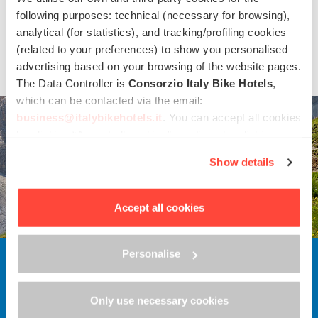
following purposes: technical (necessary for browsing),
Storie
analytical (for statistics), and tracking/profiling cookies
(related to your preferences) to show you personalised
advertising based on your browsing of the website pages.
The Data Controller is
Consorzio Italy Bike Hotels
,
which can be contacted via the email:
business@italybikehotels.it
. You can accept all cookies
by clicking “Accept all cookies”, continue by clicking
“Use only necessary cookies” or manage your
Show details
preferences by clicking “Personalise”.
In order to withdraw the consent provided previously and
to view the complete information on data processing,
Accept all cookies
please click here: “
Cookie Policy
”
Personalise
Ami la bici e le vacanze?
Only use necessary cookies