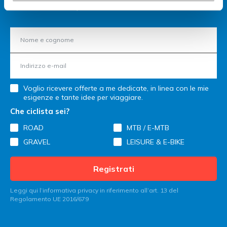
Anche noi, restiamo in contatto!
Voglio ricevere offerte a me dedicate, in linea con le mie
esigenze e tante idee per viaggiare.
Che ciclista sei?
ROAD
MTB / E-MTB
GRAVEL
LEISURE & E-BIKE
Registrati
Leggi qui l’informativa privacy in riferimento all’art. 13 del
Regolamento UE 2016/679