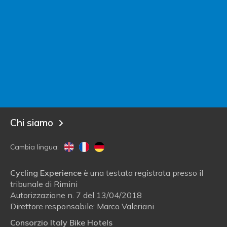
Contatta Italy Bike Hotels
Sei un albergatore?
Entra in Italy Bike Hotels!
Blog
Chi siamo
Cambia lingua:
Cycling Experience
è una testata registrata presso il
tribunale di Rimini
Autorizzazione n. 7 del 13/04/2018
Direttore responsabile: Marco Valeriani
Consorzio Italy Bike Hotels