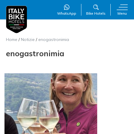
WhatsApp
Bike Hotels
Menu
WillAI
×
Home
/
Notizie
/
enogastronimia
Online
●
enogastronimia