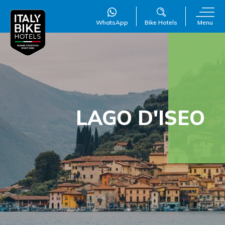
WhatsApp
Bike Hotels
Menu
WillAI
×
Online
●
LAGO D'ISEO