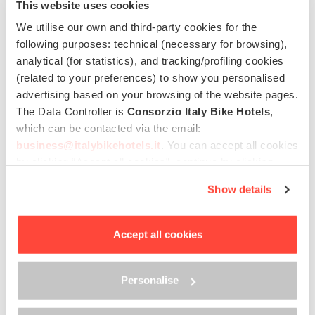
This website uses cookies
Lago d'Iseo
Bici da corsa
94.7 Km
Impegnativo
We utilise our own and third-party cookies for the
following purposes: technical (necessary for browsing),
Pro Tour
analytical (for statistics), and tracking/profiling cookies
Lago d'Iseo
Bici da corsa
100 km
Difficile
(related to your preferences) to show you personalised
advertising based on your browsing of the website pages.
The Data Controller is
Consorzio Italy Bike Hotels
,
Passo della Presolana
which can be contacted via the email:
Lago d'Iseo
Bici da corsa
11.00 Km
Medio
business@italybikehotels.it
. You can accept all cookies
by clicking “Accept all cookies”, continue by clicking
Altopiano del Bossico
“Use only necessary cookies” or manage your
Show details
preferences by clicking “Personalise”.
Lago d'Iseo
MTB & E-MTB
7 Km
Facile
In order to withdraw the consent provided previously and
to view the complete information on data processing,
Accept all cookies
Tour del Lago di Iseo
please click here: “
Cookie Policy
”
Lago d'Iseo
Cicloturismo & E-Bike
66 Km
Facile
Personalise