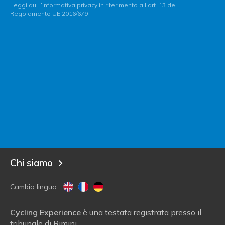
Leggi qui l’informativa privacy in riferimento all’art. 13 del
Regolamento UE 2016/679
Contatta Italy Bike Hotels
Sei un albergatore?
Entra in Italy Bike Hotels!
Blog
Chi siamo
Cambia lingua:
Cycling Experience
è una testata registrata presso il
tribunale di Rimini