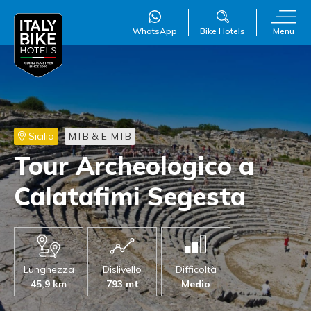
WhatsApp
Bike Hotels
Menu
WillAI
×
Online
●
Sicilia
MTB & E-MTB
Tour Archeologico a
Calatafimi Segesta
Lunghezza
Dislivello
Difficoltà
45,9 km
793 mt
Medio