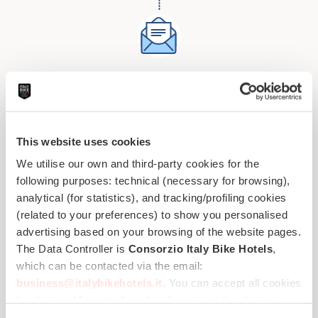
Richiedi un preventivo gratuito
a questo bike hotel
This website uses cookies
We utilise our own and third-party cookies for the
Quotazione diretta dall'hotel
following purposes: technical (necessary for browsing),
analytical (for statistics), and tracking/profiling cookies
Risposta veloce: controlla la tua email!
(related to your preferences) to show you personalised
Miglior tariffa web per ciclisti
advertising based on your browsing of the website pages.
The Data Controller is
Consorzio Italy Bike Hotels
,
which can be contacted via the email:
business@italybikehotels.it
. You can accept all cookies
La tua richiesta verrà inviata a
n. 1 hotel
by clicking “Accept all cookies”, continue by clicking
Data di arrivo
Data di partenza
“Use only necessary cookies” or manage your