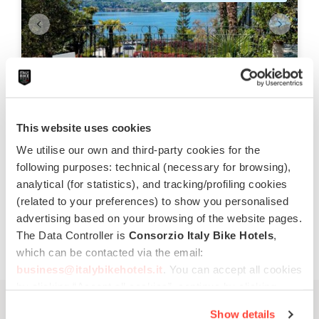
Hotel Ristorante Belvedere
Ranco,
Lago Maggiore
This website uses cookies
Aperto da 13.02.25 al 23.12.25
We utilise our own and third-party cookies for the
Piscina
Centro benessere
Ristorante
following purposes: technical (necessary for browsing),
Parcheggio
analytical (for statistics), and tracking/profiling cookies
(related to your preferences) to show you personalised
€ 70,00
da
advertising based on your browsing of the website pages.
The Data Controller is
Consorzio Italy Bike Hotels
,
which can be contacted via the email:
business@italybikehotels.it
. You can accept all cookies
by clicking “Accept all cookies”, continue by clicking
“Use only necessary cookies” or manage your
Show details