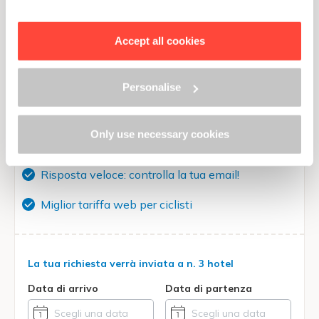
preferences by clicking “Personalise”.
In order to withdraw the consent provided previously and
to view the complete information on data processing,
Accept all cookies
please click here: “
Cookie Policy
”
Richiedi un preventivo gratuito
a questi bike hotels
Personalise
Only use necessary cookies
Quotazione diretta dall'hotel
Risposta veloce: controlla la tua email!
Miglior tariffa web per ciclisti
La tua richiesta verrà inviata a
n. 3 hotel
Data di arrivo
Data di partenza