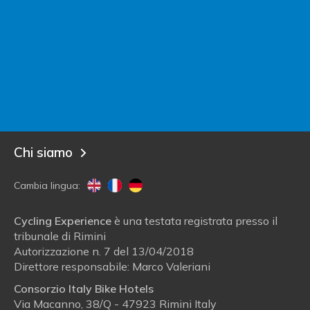
Contatta Italy Bike Hotels
Sei un albergatore?
Entra in Italy Bike Hotels!
Blog
Chi siamo
Cambia lingua:
Cycling Experience
è una testata registrata presso il
tribunale di Rimini
Autorizzazione n. 7 del 13/04/2018
Direttore responsabile: Marco Valeriani
Consorzio Italy Bike Hotels
Via Macanno, 38/Q - 47923 Rimini Italy