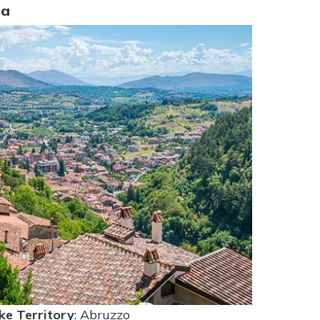
la
ike Territory
: Abruzzo