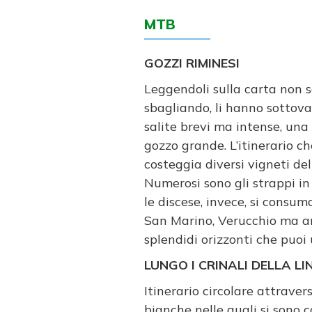
MTB
GOZZI RIMINESI
Leggendoli sulla carta non se
sbagliando, li hanno sottova
salite brevi ma intense, una 
gozzo grande. L’itinerario c
costeggia diversi vigneti dell
Numerosi sono gli strappi i
le discese, invece, si consuma
San Marino, Verucchio ma a
splendidi orizzonti che puoi
LUNGO I CRINALI DELLA L
Itinerario circolare attraver
bianche nelle quali si sono 