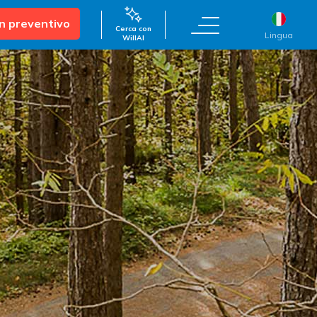
un preventivo
Cerca con
Lingua
WillAI