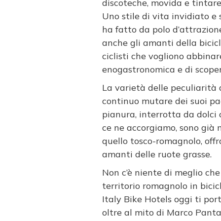
discoteche, movida e tintar
Uno stile di vita invidiato e
ha fatto da polo d’attrazion
anche gli amanti della bicicle
ciclisti che vogliono abbinar
enogastronomica e di scopert
La varietà delle peculiarità
continuo mutare dei suoi pa
pianura, interrotta da dolci
ce ne accorgiamo, sono già m
quello tosco-romagnolo, offr
amanti delle ruote grasse.
Non c’è niente di meglio che
territorio romagnolo in bicic
Italy Bike Hotels oggi ti po
oltre al mito di Marco Panta