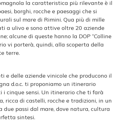
romagnola la caratteristica più rilevante è il
paesi, borghi, rocche e paesaggi che si
rali sul mare di Rimini. Qua più di mille
ati a ulivo e sono attive oltre 20 aziende
gine; alcune di queste hanno la DOP “Colline
o vi porterà, quindi, alla scoperta della
e terre.
ti e delle aziende vinicole che producono il
a d.o.c. ti proponiamo un itinerario
i cinque sensi. Un itinerario che ti farà
 ricca di castelli, rocche e tradizioni, in un
 a due passi dal mare, dove natura, cultura
fetta sintesi.