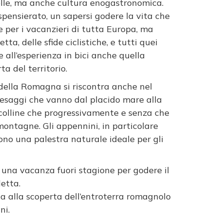
elle, ma anche cultura enogastronomica.
 spensierato, un sapersi godere la vita che
e per i vacanzieri di tutta Europa, ma
tta, delle sfide ciclistiche, e tutti quei
e all’esperienza in bici anche quella
a del territorio.
 della Romagna si riscontra anche nel
esaggi che vanno dal placido mare alla
 colline che progressivamente e senza che
ontagne. Gli appennini, in particolare
ono una palestra naturale ideale per gli
 una vacanza fuori stagione per godere il
letta.
rta alla scoperta dell’entroterra romagnolo
ni.