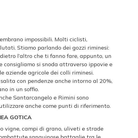
mbrano impossibili. Molti ciclisti,
lutati. Stiamo parlando dei gozzi riminesi:
dietro l’altro che ti fanno fare, appunto, un
he consigliamo si snoda attraverso ippovie e
e aziende agricole dei colli riminesi.
n salita con pendenze anche intorno al 20%,
no in un soffio.
nche Santarcangelo e Rimini sono
 utilizzare anche come punti di riferimento.
INEA GOTICA
so vigne, campi di grano, uliveti e strade
combattute sanguinose battaglie tra le