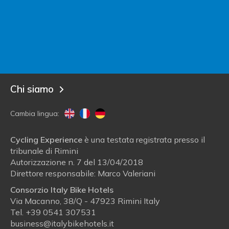
Sei un albergatore?
Entra in Italy Bike Hotels!
Blog
Chi siamo
Cambia lingua:
Cycling Experience
è una testata registrata presso il
tribunale di Rimini
Autorizzazione n. 7 del 13/04/2018
Direttore responsabile: Marco Valeriani
Consorzio Italy Bike Hotels
Via Macanno, 38/Q - 47923 Rimini Italy
Tel.
+39 0541 307531
business@italybikehotels.it