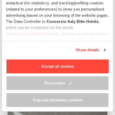
analytical (for statistics), and tracking/profiling cookies
(related to your preferences) to show you personalised
advertising based on your browsing of the website pages.
Sporthotel Exclusive
The Data Controller is
Consorzio Italy Bike Hotels
,
San Vigiglio di Marebbe,
Dolomiti Sellaronda
which can be contacted via the email:
business@italybikehotels.it
. You can accept all cookies
Piscina
Centro benessere
Centro Fitness
by clicking “Accept all cookies”, continue by clicking
Ristorante
“Use only necessary cookies” or manage your
Show details
preferences by clicking “Personalise”.
In order to withdraw the consent provided previously and
€ 90,00
da
to view the complete information on data processing,
Accept all cookies
please click here: “
Cookie Policy
”
Personalise
Fantastico
Voto:
8.9
Only use necessary cookies