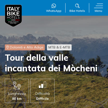
WhatsApp
Bike Hotels
Menu
Dolomiti e Alto Adige
MTB & E-MTB
WillAI
×
Tour della
valle
Online
●
incantata dei Mòcheni
Lunghezza
Difficoltà
80 km
Difficile