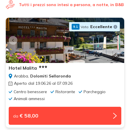
Tutti i prezzi sono intesi a persona, a notte, in B&B
Eccellente
Voto:
9.1
Hotel Malita
Arabba,
Dolomiti Sellaronda
Aperto dal 19.06.26 al 07.09.26
Centro benessere
Ristorante
Parcheggio
Animali ammessi
€ 58,00
da