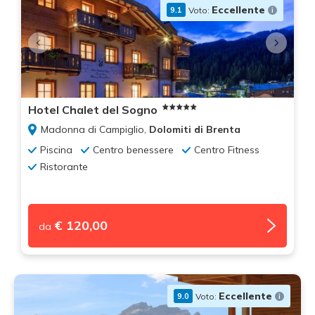
Eccellente
Voto:
9.1
Hotel Chalet del Sogno
Madonna di Campiglio,
Dolomiti di Brenta
Piscina
Centro benessere
Centro Fitness
Ristorante
€ 120,00
da
Eccellente
Voto:
9.0