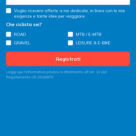
Voglio ricevere offerte a me dedicate, in linea con le mie
esigenze e tante idee per viaggiare.
Che ciclista sei?
ROAD
MTB / E-MTB
GRAVEL
LEISURE & E-BIKE
Registrati
Leggi qui l’informativa privacy in riferimento all’art. 13 del
Regolamento UE 2016/679
Contatta Italy Bike Hotels
Sei un albergatore?