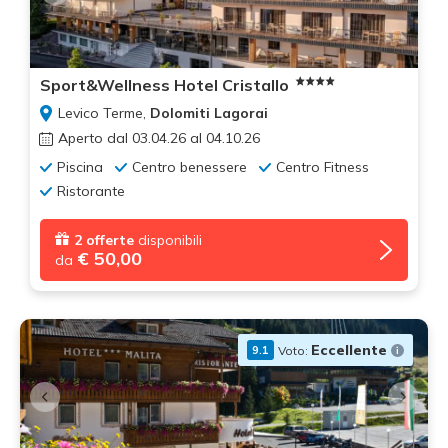
Sport&Wellness Hotel Cristallo
Levico Terme,
Dolomiti Lagorai
Aperto dal 03.04.26 al 04.10.26
Piscina
Centro benessere
Centro Fitness
Ristorante
2 offerte
disponibili
€ 50,00
da
Eccellente
Voto:
9.1