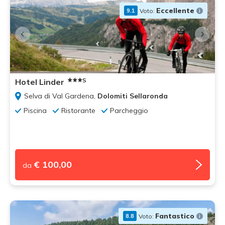
Eccellente
Voto:
9.1
S
Hotel Linder
Selva di Val Gardena,
Dolomiti Sellaronda
Piscina
Ristorante
Parcheggio
€ 100,00
da
Fantastico
Voto:
8.8