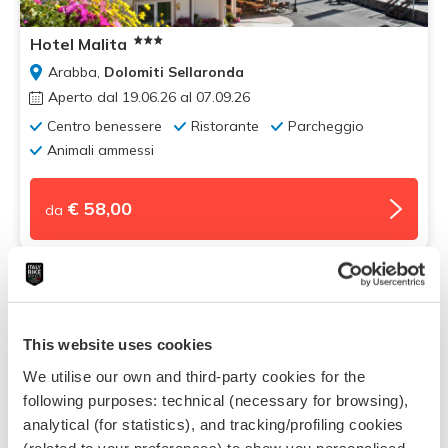
Hotel Malita
Arabba,
Dolomiti Sellaronda
Aperto dal 19.06.26 al 07.09.26
Centro benessere
Ristorante
Parcheggio
Animali ammessi
€ 58,00
da
Eccellente
Voto:
9.1
This website uses cookies
We utilise our own and third-party cookies for the
following purposes: technical (necessary for browsing),
analytical (for statistics), and tracking/profiling cookies
(related to your preferences) to show you personalised