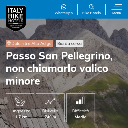
WhatsApp
Bike Hotels
Menu
Dolomiti e Alto Adige
Bici da corsa
Passo San Pellegrino
,
WillAI
×
non chiamarlo valico
Online
●
minore
Lunghezza
Dislivello
Difficoltà
11.7 km
740 m
Medio