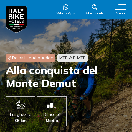
WhatsApp
Bike Hotels
Menu
Dolomiti e Alto Adige
MTB & E-MTB
WillAI
×
Alla conquista del
Online
●
Monte Demut
Lunghezza
Difficoltà
35 km
Media