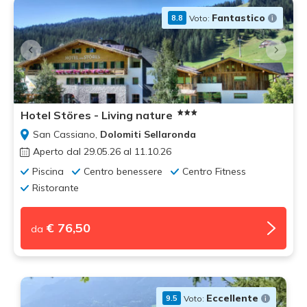
Fantastico
Voto:
8.8
Hotel Störes - Living nature
San Cassiano,
Dolomiti Sellaronda
Aperto dal 29.05.26 al 11.10.26
Piscina
Centro benessere
Centro Fitness
Ristorante
€ 76,50
da
Eccellente
Voto:
9.5