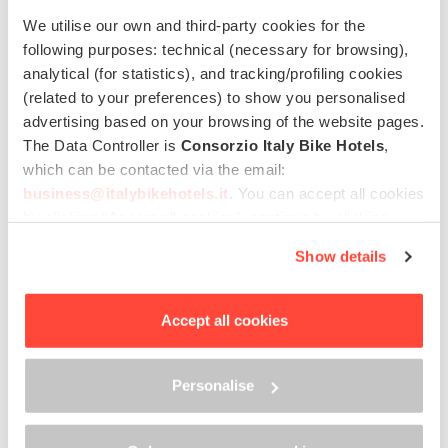
We utilise our own and third-party cookies for the
following purposes: technical (necessary for browsing),
analytical (for statistics), and tracking/profiling cookies
(related to your preferences) to show you personalised
advertising based on your browsing of the website pages.
The Data Controller is
Consorzio Italy Bike Hotels
,
which can be contacted via the email:
business@italybikehotels.it
. You can accept all cookies
by clicking “Accept all cookies”, continue by clicking
“Use only necessary cookies” or manage your
Show details
preferences by clicking “Personalise”.
In order to withdraw the consent provided previously and
Vivi un’estate all’italiana.
to view the complete information on data processing,
Accept all cookies
please click here: “
Cookie Policy
”
Pedala alla scoperta dei mari
e laghi più belli d’Italia.
Personalise
Pubblicato il
14 Luglio 2021
da
Italy Bike Hotels