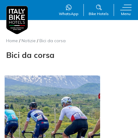
WhatsApp
Bike Hotels
Menu
Home
/
Notizie
/
Bici da corsa
Bici da corsa
WillAI
×
Online
●