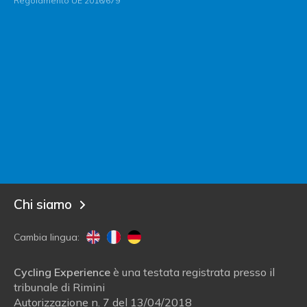
Regolamento UE 2016/679
Contatta Italy Bike Hotels
Sei un albergatore?
Entra in Italy Bike Hotels!
Blog
Chi siamo
Cambia lingua:
Cycling Experience
è una testata registrata presso il
tribunale di Rimini
Autorizzazione n. 7 del 13/04/2018