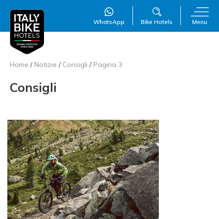
WhatsApp
Bike Hotels
Menu
Home
/
Notizie
/
Consigli
/
Pagina 3
Consigli
WillAI
×
Online
●