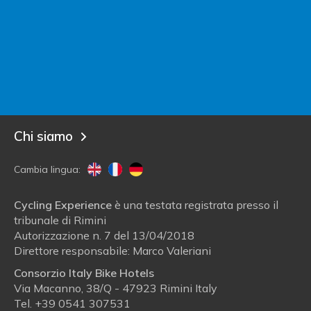
Contatta Italy Bike Hotels
Sei un albergatore?
Entra in Italy Bike Hotels!
Blog
Chi siamo
Cambia lingua:
Cycling Experience
è una testata registrata presso il
tribunale di Rimini
Autorizzazione n. 7 del 13/04/2018
Direttore responsabile: Marco Valeriani
Consorzio Italy Bike Hotels
Via Macanno, 38/Q - 47923 Rimini Italy
Tel.
+39 0541 307531