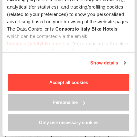
analytical (for statistics), and tracking/profiling cookies
(related to your preferences) to show you personalised
advertising based on your browsing of the website pages.
The Data Controller is
Consorzio Italy Bike Hotels
,
which can be contacted via the email:
business@italybikehotels.it
. You can accept all cookies
by clicking “Accept all cookies”, continue by clicking
“Use only necessary cookies” or manage your
Show details
preferences by clicking “Personalise”.
In order to withdraw the consent provided previously and
to view the complete information on data processing,
Accept all cookies
please click here: “
Cookie Policy
”
L’Italia dei laghi da scoprire
Personalise
in mountain bike
Only use necessary cookies
Pubblicato il
20 Giugno 2018
da
Italy Bike Hotels